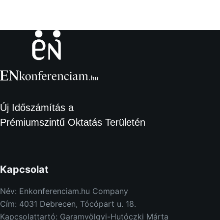
Új Időszámítás a
Prémiumszintű Oktatás Területén
Kapcsolat
Név: Enkonferenciam.hu Company
Cím: 4031 Debrecen, Tócópart u. 18.
Kapcsolattartó: Garamvölgyi-Hutóczki Márta