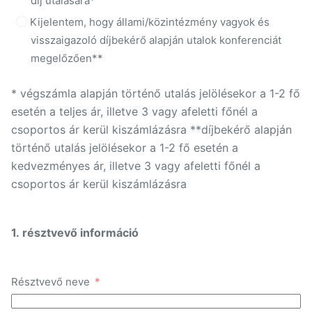
díj utalására*
Kijelentem, hogy állami/közintézmény vagyok és
visszaigazoló díjbekérő alapján utalok konferenciát
megelőzően**
* végszámla alapján történő utalás jelölésekor a 1-2 fő
esetén a teljes ár, illetve 3 vagy afeletti főnél a
csoportos ár kerül kiszámlázásra **díjbekérő alapján
történő utalás jelölésekor a 1-2 fő esetén a
kedvezményes ár, illetve 3 vagy afeletti főnél a
csoportos ár kerül kiszámlázásra
1. résztvevő információ
Résztvevő neve