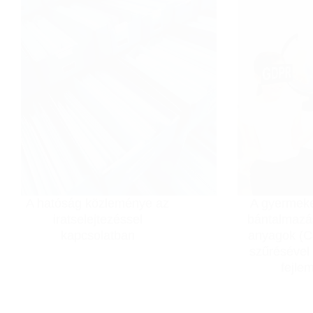
a
bűnügyi
adatvédelmi
irányelv
A hatóság közleménye az
A gyermeke
iratselejtezéssel
bántalmazá
kapcsolatban
anyagok (C
szűrésével
fejle