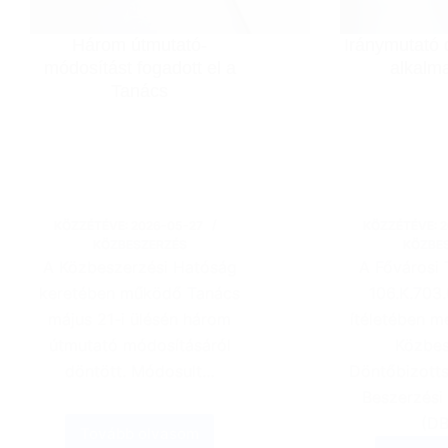
Három útmutató-
Iránymutató
módosítást fogadott el a
alkalm
Tanács
KÖZZÉTÉVE:
2026-05-27
KÖZZÉTÉVE:
2
KÖZBESZERZÉS
KÖZBE
A Közbeszerzési Hatóság
A Fővárosi
keretében működő Tanács
106.K.703
május 21-i ülésén három
ítéletében m
útmutató módosításáról
Közbes
döntött. Módosult…
Döntőbizott
Beszerzési
(D
Tovább olvasom
Három