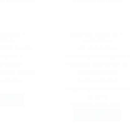
026-04-24
KÖZZÉTÉVE:
2026-04-24
ÉDELEM
ADATVÉDELEM
tóbbi plenáris
Az adatvédelmi
lfogadta a
hatásvizsgálat elvégzésére
es adatok
kötelezett adatkezelők és
tatás céljából
adatfeldolgozók
ezelésére…
tevékenységének
megkönnyítése érdekében
az EDPB
 olvasom
Új
mintadokumentumot…
EDPB-
Tovább olvasom
iránymutatás
Az
a
EDPB
személyes
elfogadta