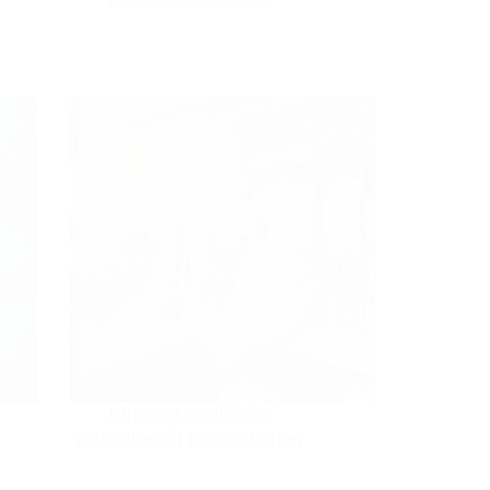
piac:
enyhe
növekedés,
de
továbbra
is
alulteljesít
az
építőipar
Bírósági döntés az
értékeléssel kapcsolatban