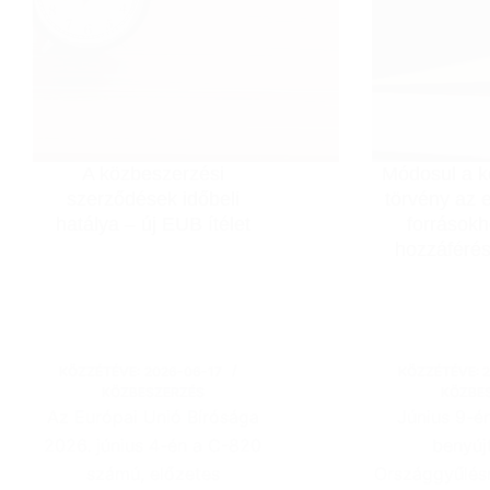
A közbeszerzési
Módosul a k
szerződések időbeli
törvény az 
hatálya – új EUB ítélet
forrásokh
hozzáféré
KÖZZÉTÉVE:
2026-06-17
KÖZZÉTÉVE:
KÖZBESZERZÉS
KÖZBE
Az Európai Unió Bírósága
Június 9-é
2026. június 4-én a C-820
benyúj
számú, előzetes
Országgyűlés