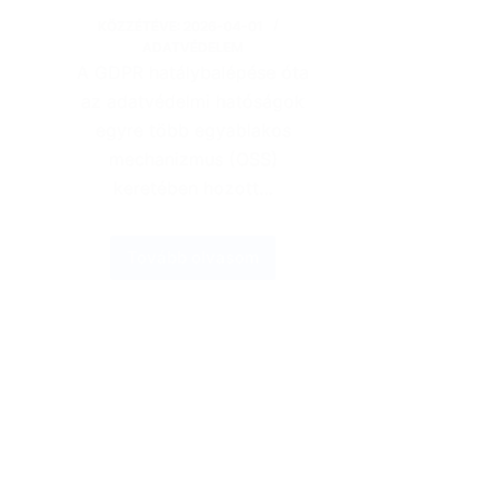
KÖZZÉTÉVE:
2026-04-01
ADATVÉDELEM
A GDPR hatálybalépése óta
az adatvédelmi hatóságok
egyre több egyablakos
mechanizmus (OSS)
keretében hozott…
Tovább olvasom
a
Esettanulmány
a
GDPR
6.
cikk
(1)
bekezdés
f)
pontján