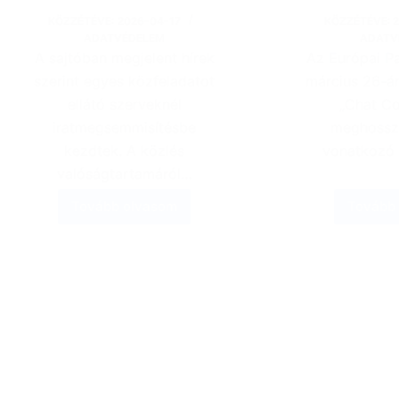
KÖZZÉTÉVE:
2026-04-17
KÖZZÉTÉVE:
ADATVÉDELEM
ADATV
A sajtóban megjelent hírek
Az Európai P
szerint egyes közfeladatot
március 26-án
ellátó szerveknél
„Chat Con
iratmegsemmisítésbe
meghossz
kezdtek. A közlés
vonatkozó 
valóságtartamáról…
Tovább olvasom
Tovább
A
hatóság
közleménye
az
iratselejtezéssel
kapcsolatban