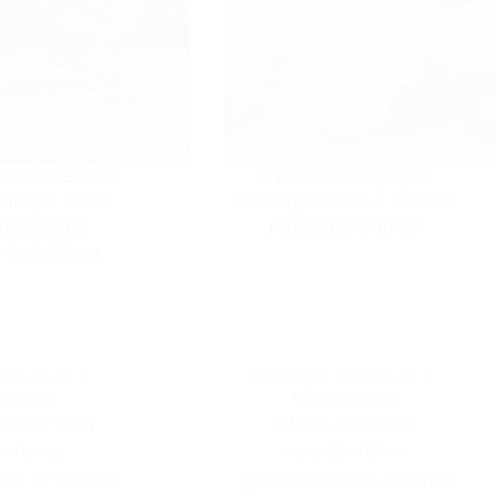
özbeszerzési
A kedden benyújtott
európai uniós
törvényjavaslat a FAKSZ
oz történő
rendszert is érinti
s érdekében
2026-06-10
KÖZZÉTÉVE:
2026-06-03
SZERZÉS
KÖZBESZERZÉS
n a kormány
2026. június 2-án
totta az
benyújtották a
nek az európai
gyűlöletkeltésre alkalmas