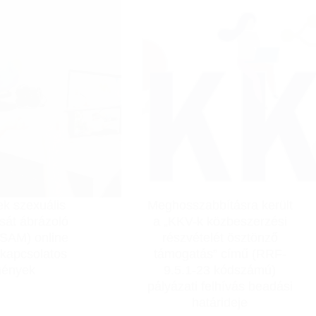
adatok
az
tudományos
adatvédelmi
kutatás
hatásvizsgálatra
céljából
vonatkozó
történő
mintadokumentum
kezeléséről
k szexuális
Meghosszabbításra került
sát ábrázoló
a „KKV-k közbeszerzési
SAM) online
részvételét ösztönző
 kapcsolatos
támogatás” című (RRF-
mények
9.5.1-23 kódszámú)
pályázati felhívás beadási
határideje