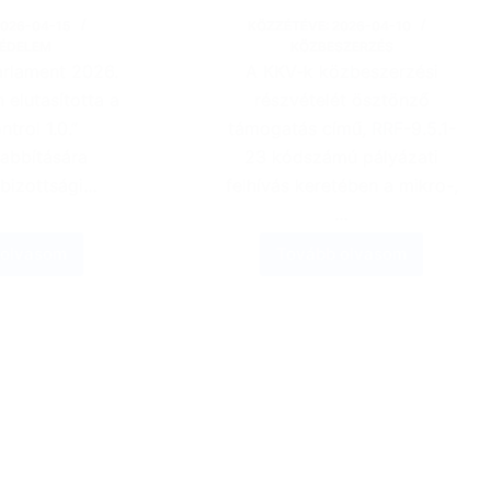
2026-04-15
KÖZZÉTÉVE:
2026-04-10
ÉDELEM
KÖZBESZERZÉS
arlament 2026.
A KKV-k közbeszerzési
 elutasította a
részvételét ösztönző
trol 1.0.”
támogatás című, RRF-9.5.1-
abbítására
23 kódszámú pályázati
bizottsági…
felhívás keretében a mikro-,
…
 olvasom
Tovább olvasom
A
Meghosszabbításr
gyermekek
került
szexuális
a
bántalmazását
„KKV-
ábrázoló
k
anyagok
közbeszerzési
(CSAM)
részvételét
online
ösztönző
szűrésével
támogatás”