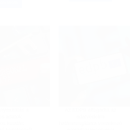
 olvasom
Iránymutató
a
döntés
Mediaworks
a
Hungary
DBR
Zrt.
alkalmazásáról
adatvédelmi
incidensével
érintett
személyes
adatok
nyilvánosságra
hozatalának
jogellenességéről
ánymutatás a
Az EDPB elfogadta az
es adatok
adatvédelmi
os kutatás
hatásvizsgálatra vonatkozó
énő kezeléséről
mintadokumentumot