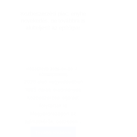
Közbeszerzési piac: enyhe
növekedés, de továbbra is
alulteljesít az építőipar
KÖZZÉTÉVE:
2026-04-30
KÖZBESZERZÉS
2026 első negyedévében
1885 darab eredményes
közbeszerzési eljárást
folytattak le
Magyarországon az
ajánlatkérők, összesen…
Tovább olvasom
Közbeszerzési