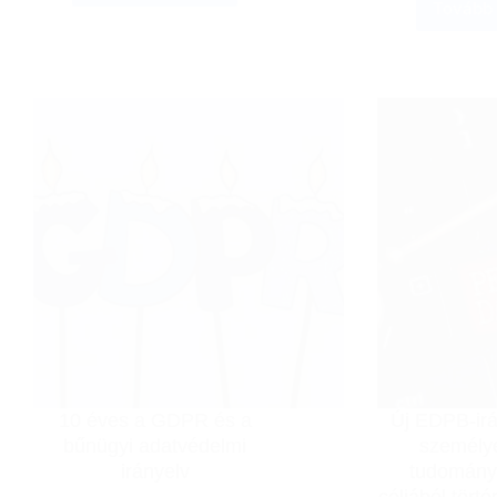
Tovább
útmutató-
módosítást
fogadott
el
a
Tanács
10 éves a GDPR és a
Új EDPB-ir
bűnügyi adatvédelmi
személy
irányelv
tudomány
céljából tört