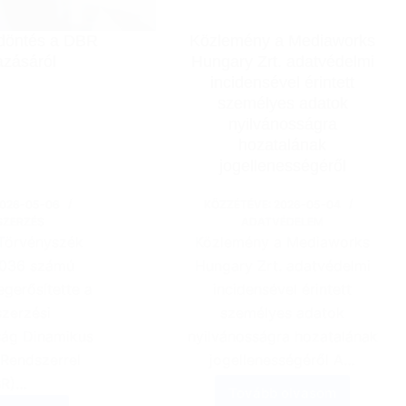
 döntés a DBR
Közlemény a Mediaworks
azásáról
Hungary Zrt. adatvédelmi
incidensével érintett
személyes adatok
nyilvánosságra
hozatalának
jogellenességéről
026-05-06
KÖZZÉTÉVE:
2026-05-04
SZERZÉS
ADATVÉDELEM
 Törvényszék
Közlemény a Mediaworks
.036 számú
Hungary Zrt. adatvédelmi
egerősítette a
incidensével érintett
zerzési
személyes adatok
ság Dinamikus
nyilvánosságra hozatalának
 Rendszerrel
jogellenességéről A…
BR)…
Tovább olvasom
Közlemény