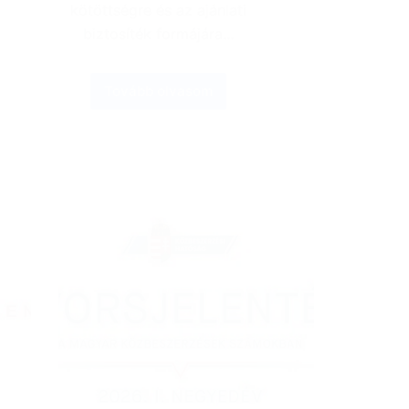
kötöttségre és az ajánlati
biztosíték formájára…
Tovább olvasom
Fővárosi
Törvényszék:
ajánlati
kötöttség
és
ajánlati
biztosíték
szabályai