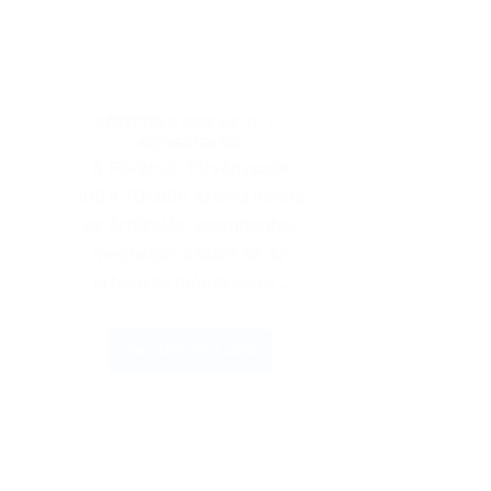
KÖZZÉTÉVE:
2026-04-17
KÖZBESZERZÉS
A Fővárosi Törvényszék
106.K.701.686 számú ítélete
az értékelési szempontok
meghatározására és az
értékelés módszerére…
Tovább olvasom
Bírósági
döntés
az
értékeléssel
kapcsolatban