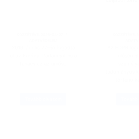
KÖZZÉTÉVE:
2026-04-27
KÖZZÉTÉVE:
2
ADATVÉDELEM
ADATV
2016. április 27-én fogadta
Az EDPB legu
el az Európai Parlament és a
ülésén e
Tanács az az uniós…
személy
tudományos ku
történő k
Tovább olvasom
Tovább
10
éves
a
GDPR
és