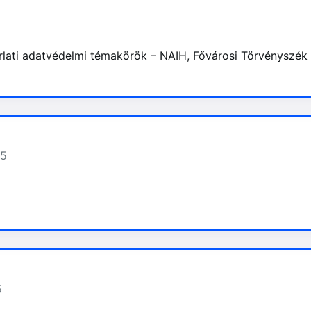
5
rlati adatvédelmi témakörök – NAIH, Fővárosi Törvényszék
45
5