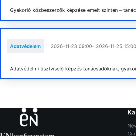
Gyakorló közbeszerzők képzése emelt szinten – tanács
Adatvédelem
2026-11-23 09:00
– 2026-11-25 15:0
Adatvédelmi tisztviselő képzés tanácsadóknak, gyakor
Ka
Név
Cím