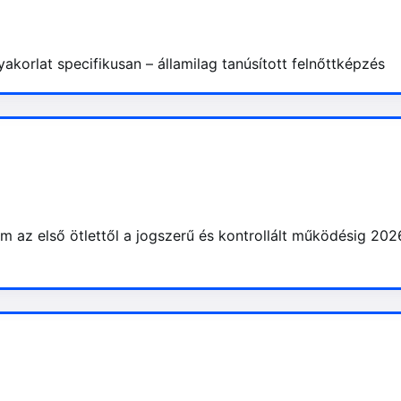
korlat specifikusan – államilag tanúsított felnőttképzés
m az első ötlettől a jogszerű és kontrollált működésig 202