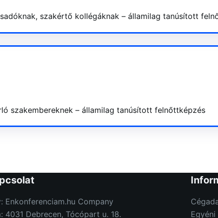
adóknak, szakértő kollégáknak – államilag tanúsított feln
0
ló szakembereknek – államilag tanúsított felnőttképzés
pcsolat
Infor
: Enkonferenciam.hu Company
Cégada
: 4031 Debrecen, Tócópart u. 18.
Egyéni 