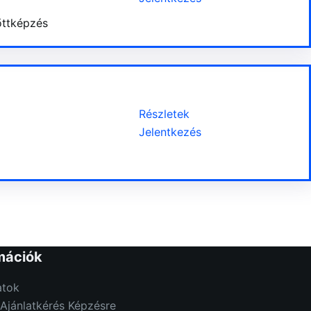
őttképzés
Részletek
Jelentkezés
mációk
tok
Ajánlatkérés Képzésre