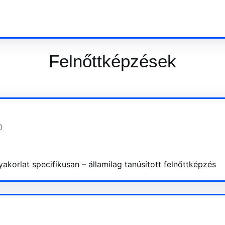
Felnőttképzések
0
korlat specifikusan – államilag tanúsított felnőttképzés
0