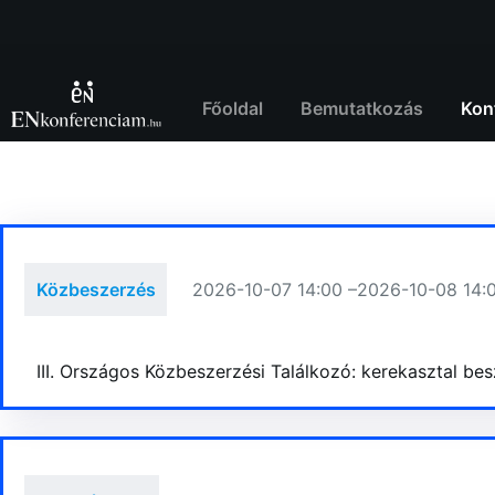
Skip
to
content
Főoldal
Bemutatkozás
Kon
Közbeszerzés
2026-10-07 14:00 –
2026-10-08 14:
III. Országos Közbeszerzési Találkozó: kerekasztal be