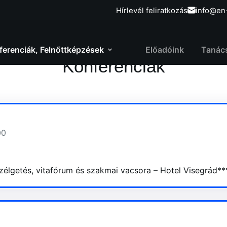
Hírlevél feliratkozás
info@en
ferenciák, Felnőttképzések
Előadóink
Tanác
Konferenciák
00
szélgetés, vitafórum és szakmai vacsora – Hotel Visegrád**