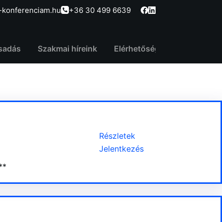
-konferenciam.hu
+36 30 499 6639
sadás
Szakmai híreink
Elérhetőség
Részletek
Jelentkezés
**