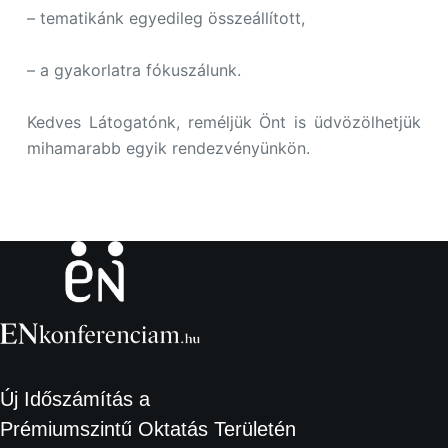
– tematikánk egyedileg összeállított,
– a gyakorlatra fókuszálunk.
Kedves Látogatónk, reméljük Önt is üdvözölhetjük
mihamarabb egyik rendezvényünkön.
Új Időszámítás a
Prémiumszintű Oktatás Területén