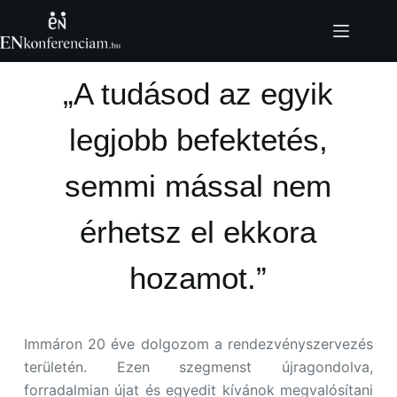
Skip
to
content
„A tudásod az egyik
legjobb befektetés,
semmi mással nem
érhetsz el ekkora
hozamot.”
Immáron 20 éve dolgozom a rendezvényszervezés
területén. Ezen szegmenst újragondolva,
forradalmian újat és egyedit kívánok megvalósítani