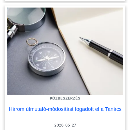
KÖZBESZERZÉS
Három útmutató-módosítást fogadott el a Tanács
2026-05-27