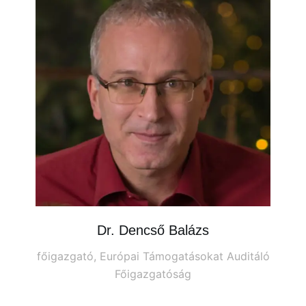
Dr. Dencső Balázs
főigazgató, Európai Támogatásokat Auditáló
jog
Főigazgatóság