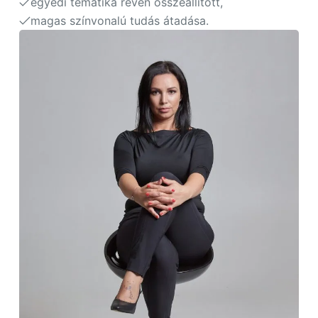
egyedi tematika révén összeállított,
magas színvonalú tudás átadása.