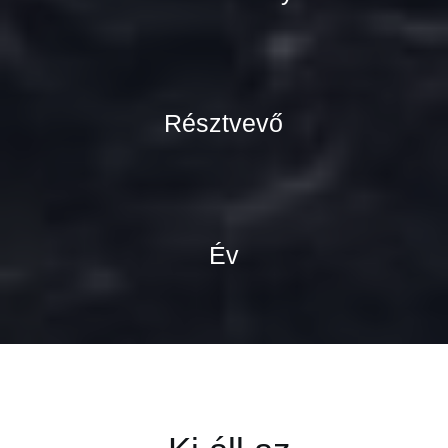
Résztvevő
Év