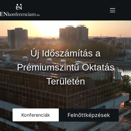
Skip
to
content
Új Időszámítás a
Prémiumszintű Oktatás
Területén
Felnőttképzések
Konferenciák