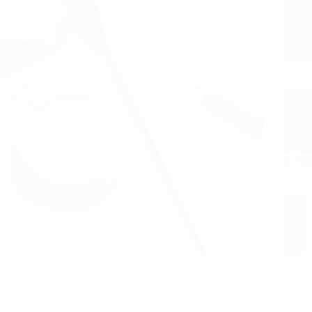
A Közbeszerzési Hatóság keretében
A Fő
működő Tanács május 21-i ülésén három
szám
útmutató módosításáról döntött.
Közb