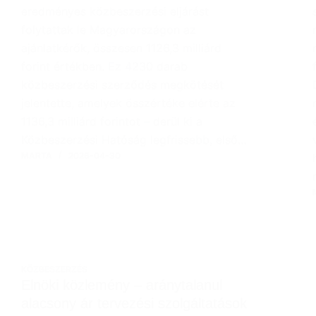
eredményes közbeszerzési eljárást
folytattak le Magyarországon az
ajánlatkérők, összesen 1126,3 milliárd
forint értékben. Ez 4230 darab
közbeszerzési szerződés megkötését
jelentette, amelyek összértéke elérte az
1136,3 milliárd forintot – derül ki a
Közbeszerzési Hatóság legfrissebb, első…
MARTA
2026-04-30
KÖZBESZERZÉS
Elnöki közlemény – aránytalanul
alacsony ár tervezési szolgáltatások