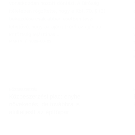
vonatkozóan hozott döntést. A Bíróság
ítéletében rögzítette, hogy a Kbt. 70. § (2)
bekezdése csak abban esetben teszi
lehetővé, hogy az ajánlatkérő az ajánlati
kötöttség lejártának…
MARTA
2026-06-02
KÖZBESZERZÉS
Közbeszerzési piac: enyhe
növekedés, de továbbra is
alulteljesít az építőipar