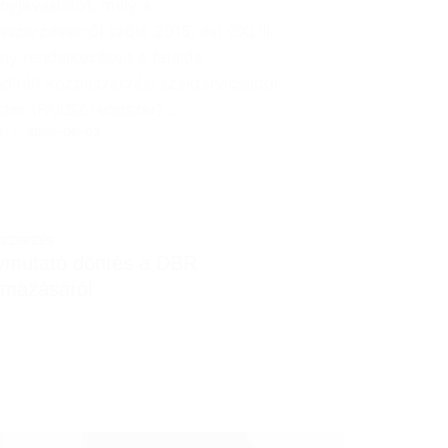
nyjavaslatot, mely a
szerzésekről szóló 2015. évi CXLIII.
ny rendelkezéseit a felelős
editált közbeszerzési szaktanácsadói
szer (FAKSZ rendszer)…
A
2026-06-03
SZERZÉS
ymutató döntés a DBR
lmazásáról