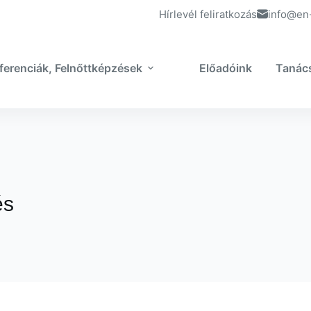
Hírlevél feliratkozás
info@en
ferenciák, Felnőttképzések
Előadóink
Tanác
és