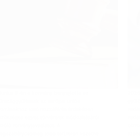
Június 9-én a kormány benyújtotta az
2026.
Országgyűlésnek az európai uniós
gyűlö
forrásokhoz való hozzáférés érdekében
reklá
szükséges egyes törvények módosításáról
reklá
szóló törvényjavaslatot. A
bizto
jogszabálycsomag több területen vezetne
szab