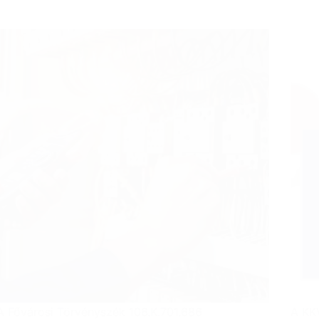
A Fővárosi Törvényszék 106.K.701.686
A KK