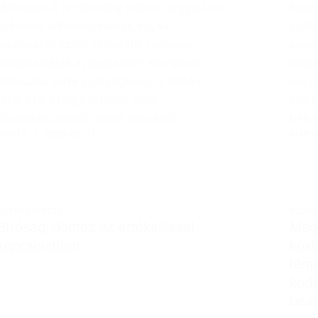
Módosult A hirdetmény nélküli tárgyalásos
Besz
eljárások alkalmazásának egyes
állás
kérdéseiről szóló útmutató, melynek
alap
aktualizálását a jogszabályi környezet
megál
változása tette szükségessé. A beltéri
megsé
takarítási szolgáltatások zöld
mert 
közbeszerzéséről szóló útmutató…
befo
MARTA
2026-05-27
MART
KÖZBESZERZÉS
KÖZBE
Bírósági döntés az értékeléssel
Megh
kapcsolatban
közb
támo
kóds
bead