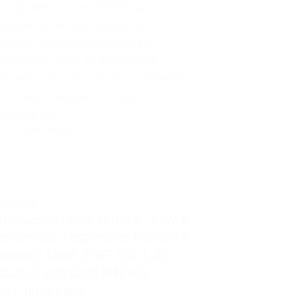
erzési Rendszerrel (DBR) kapcsolatos
pontját. A Döntőbizottság az
ügyben hozott határozatában
lapította, hogy az ajánlatkérő
rtette a Kbt. 107. § (2) bekezdését,
a vitatott feltétel alapvetően
lyásolta az…
A
2026-05-06
SZERZÉS
osszabbításra került a „KKV-k
eszerzési részvételét ösztönző
gatás” című (RRF-9.5.1-23
zámú) pályázati felhívás
ási határideje