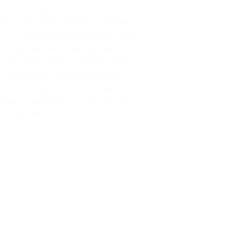
önző támogatás című, RRF-9.5.1-23
zámú pályázati felhívás keretében a
-, kis- és középvállalkozások 2026.
 31-ig igényelhetnek egyszeri, 600
t összegű átalány költségtérítés
gű támogatást a közbeszerzési
attétellel kapcsolatban felmerült
égekre tekintettel. A pályázat célja,…
A
2026-04-10