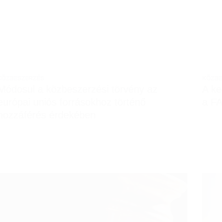
KÖZBESZERZÉS
KÖZBE
Módosul a közbeszerzési törvény az
A ke
európai uniós forrásokhoz történő
a FA
hozzáférés érdekében