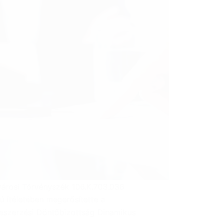
városi Törvényszék 106.K.703.036
ú ítéletében megerősítette a
eszerzési Döntőbizottság Dinamikus