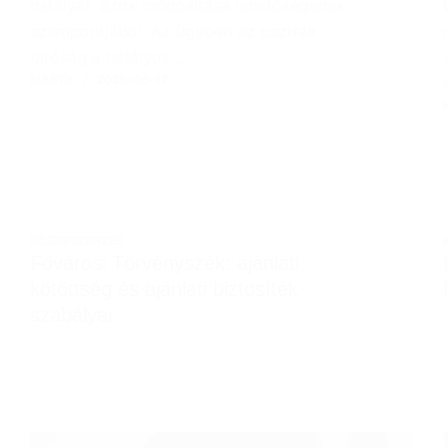
hatályát, azok módosítása lehetőségének
szempontjából. Az ügyben az osztrák
bíróság a hatályos,…
MARTA
2026-06-17
KÖZBESZERZÉS
Fővárosi Törvényszék: ajánlati
kötöttség és ajánlati biztosíték
szabályai