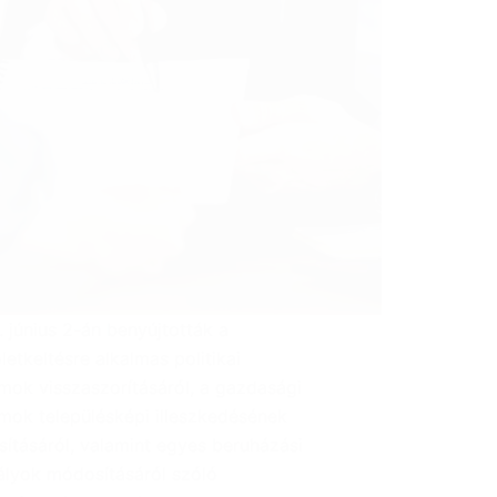
 június 2-án benyújtották a
letkeltésre alkalmas politikai
mok visszaszorításáról, a gazdasági
mok településképi illeszkedésének
sításáról, valamint egyes beruházási
ályok módosításáról szóló