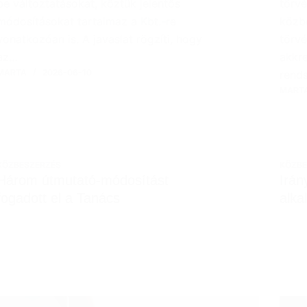
be változtatásokat, köztük jelentős
törvé
módosításokat tartalmaz a Kbt.-re
közbe
vonatkozóan is. A javaslat rögzíti, hogy
törvé
az…
akkr
MARTA
2026-06-10
rend
MART
KÖZBESZERZÉS
KÖZBE
Három útmutató-módosítást
Irán
fogadott el a Tanács
alka