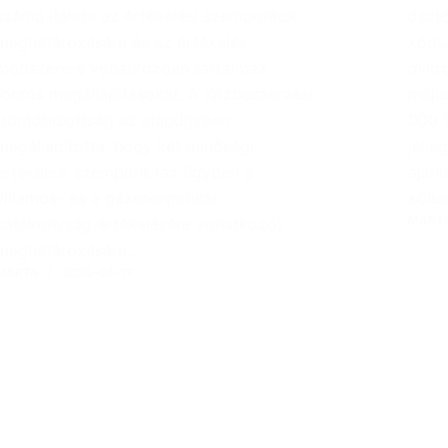
számú ítélete az értékelési szempontok
öszt
meghatározására és az értékelés
kóds
módszerére vonatkozóan tartalmaz
mikro
fontos megállapításokat. A Közbeszerzési
május
Döntőbizottság az alapügyben
000 F
megállapította, hogy két minőségi
jelle
értékelési szempont (az ügyben a
ajánl
villamos- és a gázenergetikai
költs
MART
hatékonyság értékelésére vonatkozó)
meghatározására…
MARTA
2026-04-17