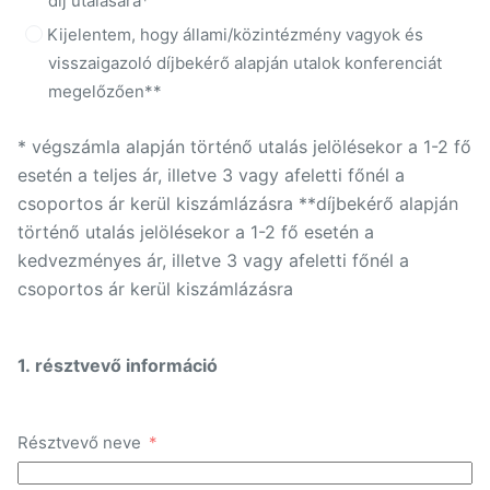
díj utalására*
Kijelentem, hogy állami/közintézmény vagyok és
visszaigazoló díjbekérő alapján utalok konferenciát
megelőzően**
* végszámla alapján történő utalás jelölésekor a 1-2 fő
esetén a teljes ár, illetve 3 vagy afeletti főnél a
csoportos ár kerül kiszámlázásra **díjbekérő alapján
történő utalás jelölésekor a 1-2 fő esetén a
kedvezményes ár, illetve 3 vagy afeletti főnél a
csoportos ár kerül kiszámlázásra
1. résztvevő információ
Résztvevő neve