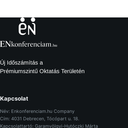
Új Időszámítás a
Prémiumszintű Oktatás Területén
Kapcsolat
Név: Enkonferenciam.hu Company
Cím: 4031 Debrecen, Tócópart u. 18.
Kapcsolattartó: Garamvölgyi-Hutóczki Márta