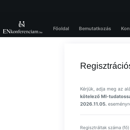
Skip
to
content
Főoldal
Bemutatkozás
Kon
Regisztráció
Kérjük, adja meg az a
kötelező MI-tudatosság
2026.11.05.
eseményre
Regisztráltak száma (fő)