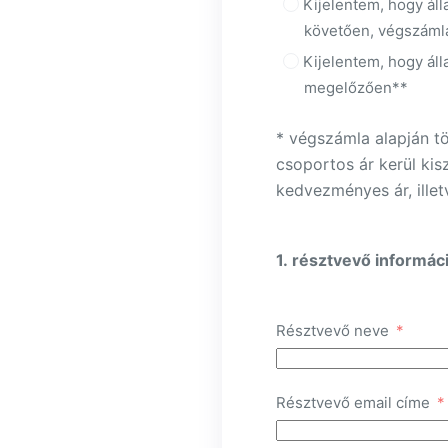
Kijelentem, hogy áll
követően, végszámla 
Kijelentem, hogy áll
megelőzően**
* végszámla alapján tör
csoportos ár kerül kis
kedvezményes ár, illet
1. résztvevő informác
Résztvevő neve
Résztvevő email címe