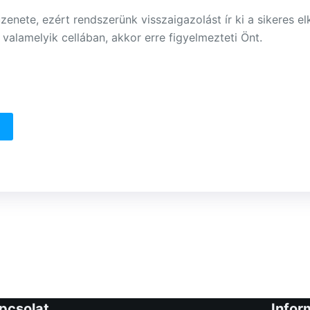
enete, ezért rendszerünk visszaigazolást ír ki a sikeres el
 valamelyik cellában, akkor erre figyelmezteti Önt.
pcsolat
Infor