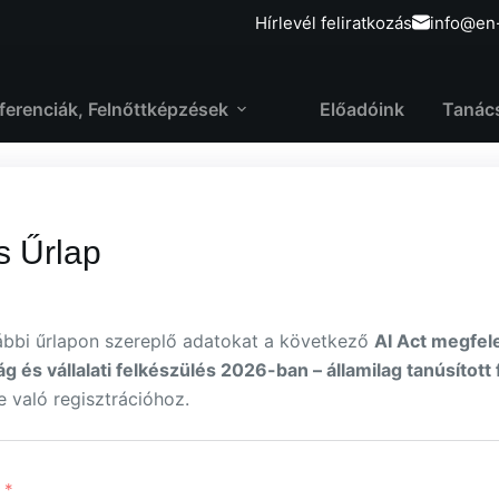
Hírlevél feliratkozás
info@en
ferenciák, Felnőttképzések
Előadóink
Tanác
s Űrlap
lábbi űrlapon szereplő adatokat a következő
AI Act megfele
 és vállalati felkészülés 2026-ban – államilag tanúsított 
 való regisztrációhoz.