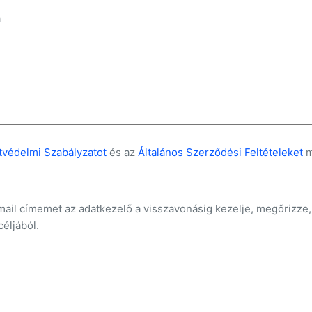
a
tvédelmi Szabályzatot
és az
Általános Szerződési Feltételeket
m
mail címemet az adatkezelő a visszavonásig kezelje, megőrizze,
céljából.