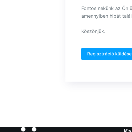
Fontos nekünk az Ön üz
amennyiben hibát talál
Köszönjük.
Regisztráció küldése
Ka