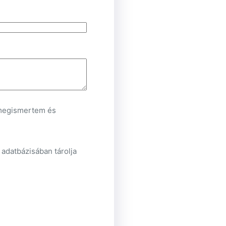
egismertem és
 adatbázisában tárolja