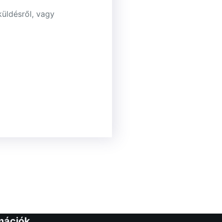
küldésről, vagy
mációk