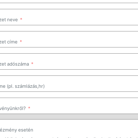
zet neve
zet címe
zet adószáma
me (pl. számlázás,hr)
vényünkről?
ntézmény esetén