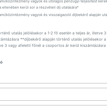
ami/közintézmény vagyok és utólagos pénzügyi teljesítést kérek
ellenében kerül sor a részvételi díj utalására*
ami/közintézmény vagyok és visszaigazoló díjbekérő alapján uta
ténő utalás jelölésekor a 1-2 fő esetén a teljes ár, illetve 3
zámlázásra **díjbekérő alapján történő utalás jelölésekor a
ve 3 vagy afeletti főnél a csoportos ár kerül kiszámlázásra
ió