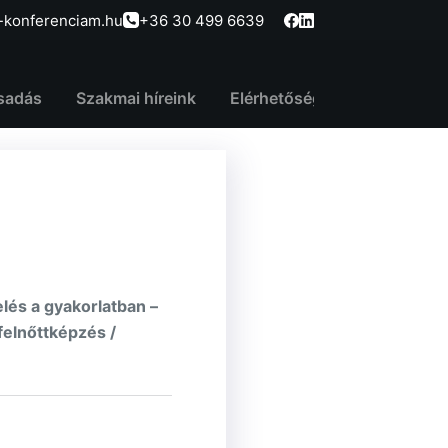
-konferenciam.hu
+36 30 499 6639
sadás
Szakmai híreink
Elérhetőség
lés a gyakorlatban –
felnőttképzés /