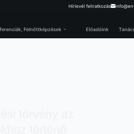
Hírlevél feliratkozás
info@en
ferenciák, Felnőttképzések
Előadóink
Tanác
ési törvény az
okhoz történő