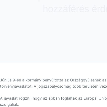
hozzáférés ér
Június 9-én a kormány benyújtotta az Országgyűlésnek az
törvényjavaslatot. A jogszabálycsomag több területen veze
A javaslat rögzíti, hogy az abban foglaltak az Európai Uni
szolgálják.