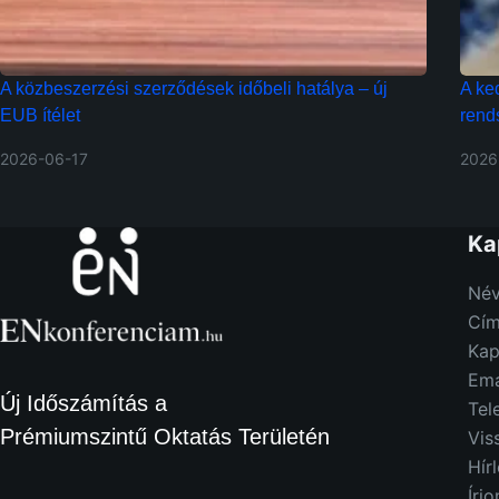
A közbeszerzési szerződések időbeli hatálya – új
A ke
EUB ítélet
rends
2026-06-17
2026
Ka
Név
Cím
Kap
Ema
Új Időszámítás a
Tel
Prémiumszintű Oktatás Területén
Vis
Hír
Írj