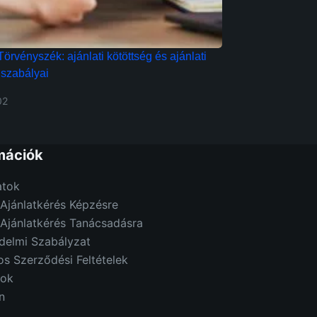
örvényszék: ajánlati kötöttség és ajánlati
 szabályai
02
mációk
tok
Ajánlatkérés Képzésre
 Ajánlatkérés Tanácsadásra
delmi Szabályzat
os Szerződési Feltételek
ok
n