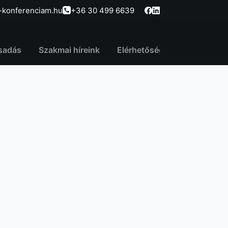
-konferenciam.hu
+36 30 499 6639
sadás
Szakmai híreink
Elérhetőség