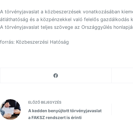
A törvényjavaslat a közbeszerzések vonatkozásában kiemel
átláthatóság és a közpénzekkel való felelős gazdálkodás 
A törvényjavaslat teljes szövege az Országgyűlés honlapj
forrás: Közbeszerzési Hatóság
ELŐZŐ
BEJEGYZÉS
A kedden benyújtott törvényjavaslat
a FAKSZ rendszert is érinti