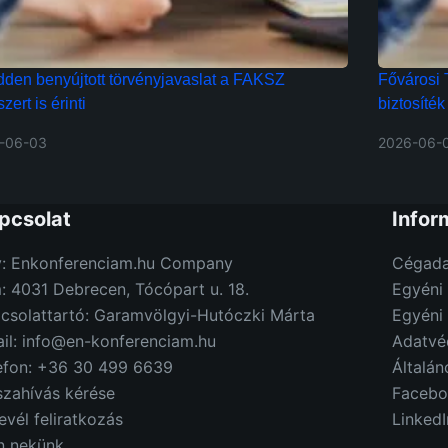
dden benyújtott törvényjavaslat a FAKSZ
Fővárosi T
zert is érinti
biztosíték
-06-03
2026-06-
pcsolat
Infor
: Enkonferenciam.hu Company
Cégada
: 4031 Debrecen, Tócópart u. 18.
Egyéni 
csolattartó: Garamvölgyi-Hutóczki Márta
Egyéni
il: info@en-konferenciam.hu
Adatvé
efon: +36 30 499 6639
Általán
szahívás kérése
Facebo
levél feliratkozás
LinkedI
on nekünk