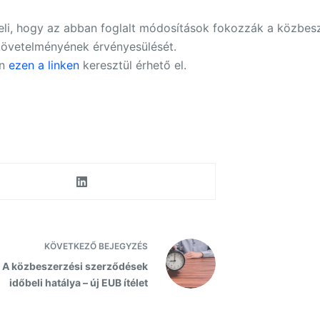
i, hogy az abban foglalt módosítások fokozzák a közbesze
követelményének érvényesülését.
án
ezen a linken
keresztül érhető el.
KÖVETKEZŐ
BEJEGYZÉS
A közbeszerzési szerződések
időbeli hatálya – új EUB ítélet