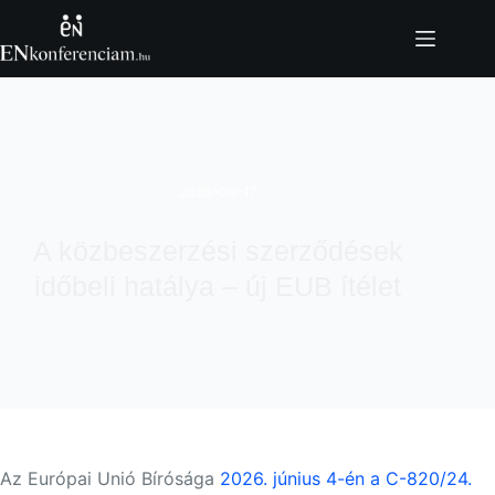
Skip
to
content
2026-06-17
A közbeszerzési szerződések
időbeli hatálya – új EUB ítélet
Az Európai Unió Bírósága
2026. június 4-én a C-820/24.