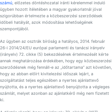
számú
, előzetes döntéshozatal iránti kérelemmel induló
ügyben hozott ítéletében a magyar gyakorlatnál jóval
szigorúbban értelmezte a közbeszerzési szerződések
időbeli hatályát, azok módosítása lehetőségének
szempontjából.
Az ügyben az osztrák bíróság a hatályos, 2014. február
26-i 2014/24/EU európai parlamenti és tanácsi irányelv
(irányelv) 72. cikke (5) bekezdésének értelmezését kérte
annak meghatározása érdekében, hogy egy közbeszerzési
szerződésnek még fennáll-e az „időtartama” azt követően,
hogy az abban előírt kivitelezési időszak lejárt, a
szolgáltatást teljes egészében a nyertes ajánlattevő
nyújtotta, és a nyertes ajánlattevő benyújtotta a végleges
számlát, melyet azonban az ajánlatkérő még nem fizetett
ki.