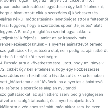
A döntés rögzíti, hogy az irányelv 72. cikkét a (107)
preambulumbekezdéssel együttesen úgy kell értelmezni,
hogy a hivatkozott cikk a szerződés új közbeszerzési
eljárás nélküli módosításának lehetőségét attól a feltételtől
teszi függővé, hogy a szerződés éppen „teljesítés” alatt
legyen. A Bíróság meglátása szerint ugyanakkor a
„teljesítés” kifejezés – amint az az irányelv más
rendelkezéseiből kitűnik – a nyertes ajánlattevőt terhelő
szolgáltatások teljesítésére utal, nem pedig az ajánlatkérőt
terhelő fizetési kötelezettségre.
A Bíróság arra a következtetésre jutott, hogy az irányelv
72. cikkét úgy kell értelmezni, hogy egy közbeszerzési
szerződés nem tekinthető a hivatkozott cikk értelmében
vett „időtartama alatt” lévőnek, ha a nyertes ajánlattevő
teljesítette a szerződés alapján nyújtandó
szolgáltatásokat, az ajánlatkérő szerv pedig véglegesen
átvette e szolgáltatásokat, és a nyertes ajánlattevő
kiállította a végleges számlát, még akkor sem, ha ezen