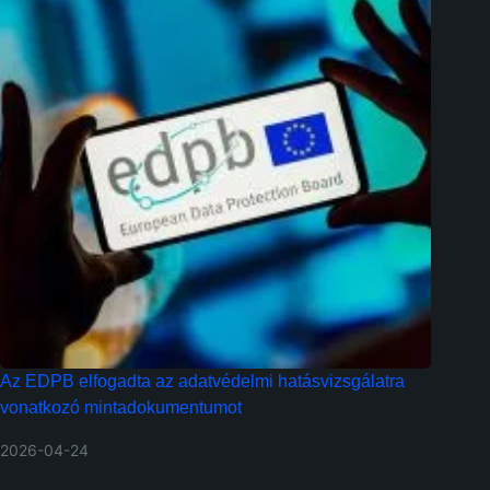
Az EDPB elfogadta az adatvédelmi hatásvizsgálatra
vonatkozó mintadokumentumot
2026-04-24