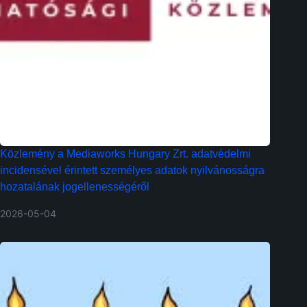
Közlemény a Mediaworks Hungary Zrt. adatvédelmi
incidensével érintett személyes adatok nyilvánosságra
hozatalának jogellenességéről
2026-05-04