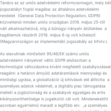
Tanács az az uniós adatvédelmi reformcsomagot, mely két
jogszabályt foglal magába: az általános adatvédelmi
rendelet (General Data Protection Regulation, GDPR)
közvetlenül minden uniós országban 2018. május 25-től
vált alkalmazhatóvá, míg a bűnügyi irányelv átültetése a
tagállamok részéről 2018. május 6-ig volt kötelező
(Magyarországon az implementáló jogszabály az Infotv.).
Az elavultnak minősített 95/46/EK számú uniós
adatvédelmi irányelvet váltó GDPR elsősorban a
technológiai változásokra kívánt megfelelő szabályozással
reagálni: a határon átnyúló adatáramlások mennyiségi és
minőségi ugrása, a globalizáció új kihívások elé állította a
személyes adatok védelmét, a digitális piac támogatása
mellett a jogbiztonság és a szabályok egységes és erős
kikényszeríthetősége is jogalkotói cél volt. Mindenekelőtt
azonban egyértelmű maradt a legfőbb elv: „a személyes