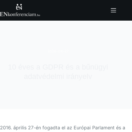
Skip
to
content
2026-04-27
10 éves a GDPR és a bűnügyi
adatvédelmi irányelv
2016. április 27-én fogadta el az Európai Parlament és a