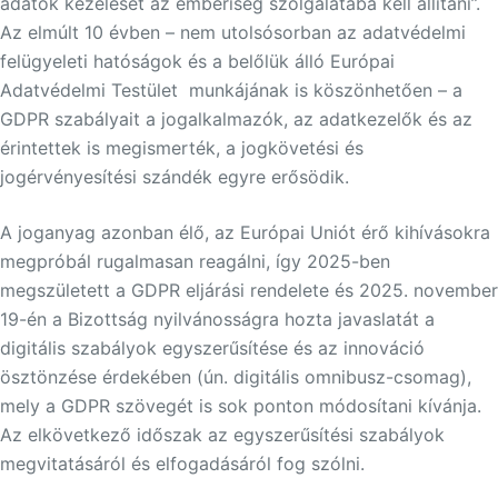
adatok kezelését az emberiség szolgálatába kell állítani”.
Az elmúlt 10 évben – nem utolsósorban az adatvédelmi
felügyeleti hatóságok és a belőlük álló Európai
Adatvédelmi Testület munkájának is köszönhetően – a
GDPR szabályait a jogalkalmazók, az adatkezelők és az
érintettek is megismerték, a jogkövetési és
jogérvényesítési szándék egyre erősödik.
A joganyag azonban élő, az Európai Uniót érő kihívásokra
megpróbál rugalmasan reagálni, így 2025-ben
megszületett a GDPR eljárási rendelete és 2025. november
19-én a Bizottság nyilvánosságra hozta javaslatát a
digitális szabályok egyszerűsítése és az innováció
ösztönzése érdekében (ún. digitális omnibusz-csomag),
mely a GDPR szövegét is sok ponton módosítani kívánja.
Az elkövetkező időszak az egyszerűsítési szabályok
megvitatásáról és elfogadásáról fog szólni.