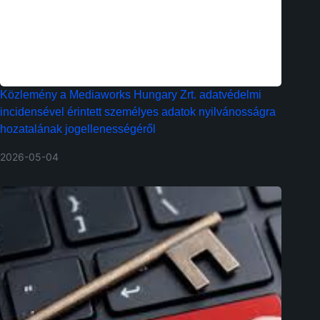
Közlemény a Mediaworks Hungary Zrt. adatvédelmi
incidensével érintett személyes adatok nyilvánosságra
hozatalának jogellenességéről
2026-05-04