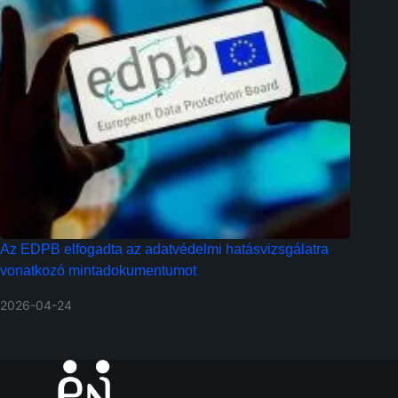
Az EDPB elfogadta az adatvédelmi hatásvizsgálatra
vonatkozó mintadokumentumot
2026-04-24