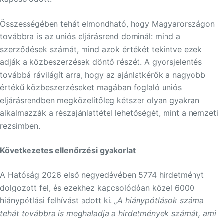
Összességében tehát elmondható, hogy Magyarországon
továbbra is az uniós eljárásrend dominál: mind a
szerződések számát, mind azok értékét tekintve ezek
adják a közbeszerzések döntő részét. A gyorsjelentés
továbbá rávilágít arra, hogy az ajánlatkérők a nagyobb
értékű közbeszerzéseket magában foglaló uniós
eljárásrendben megközelítőleg kétszer olyan gyakran
alkalmazzák a részajánlattétel lehetőségét, mint a nemzeti
rezsimben.
Következetes ellenőrzési gyakorlat
A Hatóság 2026 első negyedévében 5774 hirdetményt
dolgozott fel, és ezekhez kapcsolódóan közel 6000
hiánypótlási felhívást adott ki.
„A hiánypótlások száma
tehát továbbra is meghaladja a hirdetmények számát, ami