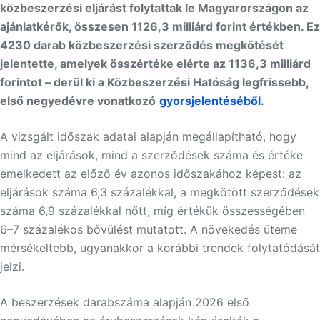
közbeszerzési eljárást folytattak le Magyarországon az
ajánlatkérők, összesen 1126,3 milliárd forint értékben. Ez
4230 darab közbeszerzési szerződés megkötését
jelentette, amelyek összértéke elérte az 1136,3 milliárd
forintot – derül ki a Közbeszerzési Hatóság legfrissebb,
első negyedévre vonatkozó
gyorsjelentéséből
.
A vizsgált időszak adatai alapján megállapítható, hogy
mind az eljárások, mind a szerződések száma és értéke
emelkedett az előző év azonos időszakához képest: az
eljárások száma 6,3 százalékkal, a megkötött szerződések
száma 6,9 százalékkal nőtt, míg értékük összességében
6–7 százalékos bővülést mutatott. A növekedés üteme
mérsékeltebb, ugyanakkor a korábbi trendek folytatódását
jelzi.
A beszerzések darabszáma alapján 2026 első