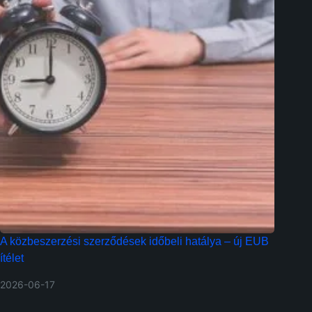
A közbeszerzési szerződések időbeli hatálya – új EUB
ítélet
2026-06-17