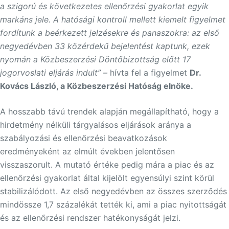
a szigorú és következetes ellenőrzési gyakorlat egyik
markáns jele. A hatósági kontroll mellett kiemelt figyelmet
fordítunk a beérkezett jelzésekre és panaszokra: az első
negyedévben 33 közérdekű bejelentést kaptunk, ezek
nyomán a Közbeszerzési Döntőbizottság előtt 17
jogorvoslati eljárás indult” –
hívta fel a figyelmet
Dr.
Kovács László, a Közbeszerzési Hatóság elnöke.
A hosszabb távú trendek alapján megállapítható, hogy a
hirdetmény nélküli tárgyalásos eljárások aránya a
szabályozási és ellenőrzési beavatkozások
eredményeként az elmúlt években jelentősen
visszaszorult. A mutató értéke pedig mára a piac és az
ellenőrzési gyakorlat által kijelölt egyensúlyi szint körül
stabilizálódott. Az első negyedévben az összes szerződés
mindössze 1,7 százalékát tették ki, ami a piac nyitottságát
és az ellenőrzési rendszer hatékonyságát jelzi.