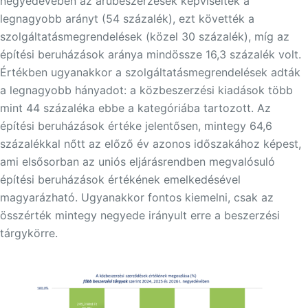
negyedévében az árubeszerzések képviselték a
legnagyobb arányt (54 százalék), ezt követték a
szolgáltatásmegrendelések (közel 30 százalék), míg az
építési beruházások aránya mindössze 16,3 százalék volt.
Értékben ugyanakkor a szolgáltatásmegrendelések adták
a legnagyobb hányadot: a közbeszerzési kiadások több
mint 44 százaléka ebbe a kategóriába tartozott. Az
építési beruházások értéke jelentősen, mintegy 64,6
százalékkal nőtt az előző év azonos időszakához képest,
ami elsősorban az uniós eljárásrendben megvalósuló
építési beruházások értékének emelkedésével
magyarázható. Ugyanakkor fontos kiemelni, csak az
összérték mintegy negyede irányult erre a beszerzési
tárgykörre.