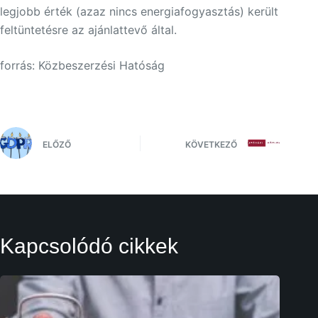
legjobb érték (azaz nincs energiafogyasztás) került
feltüntetésre az ajánlattevő által.
forrás: Közbeszerzési Hatóság
ELŐZŐ
KÖVETKEZŐ
Kapcsolódó cikkek