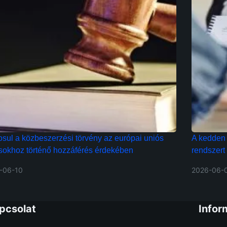
sul a közbeszerzési törvény az európai uniós
A kedden 
ásokhoz történő hozzáférés érdekében
rendszert 
-06-10
2026-06-
pcsolat
Infor