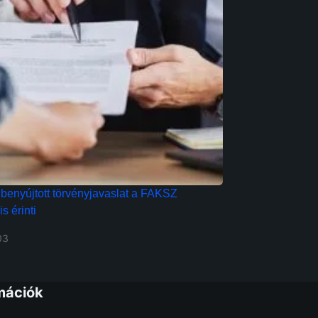
benyújtott törvényjavaslat a FAKSZ
is érinti
03
mációk