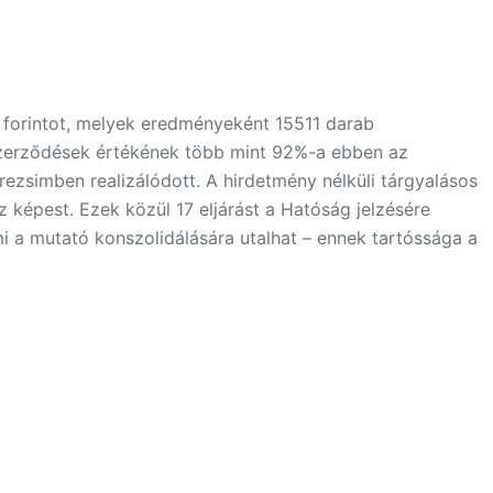
 forintot, melyek eredményeként 15511 darab
 szerződések értékének több mint 92%-a ebben az
ezsimben realizálódott. A hirdetmény nélküli tárgyalásos
z képest. Ezek közül 17 eljárást a Hatóság jelzésére
i a mutató konszolidálására utalhat – ennek tartóssága a