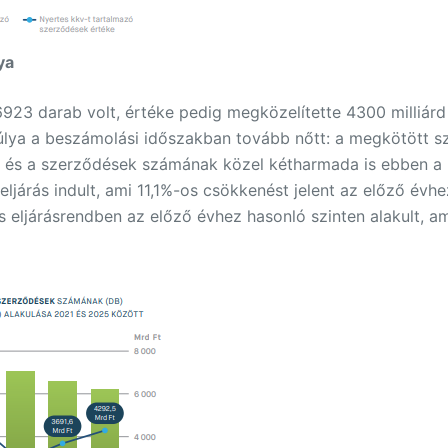
ya
23 darab volt, értéke pedig megközelítette 4300 milliárd
 súlya a beszámolási időszakban tovább nőtt: a megkötött
, és a szerződések számának közel kétharmada is ebben a r
ljárás indult, ami 11,1%-os csökkenést jelent az előző évhe
 eljárásrendben az előző évhez hasonló szinten alakult, am