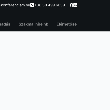
-konferenciam.hu
+36 30 499 6639
sadás
Szakmai híreink
Elérhetőség