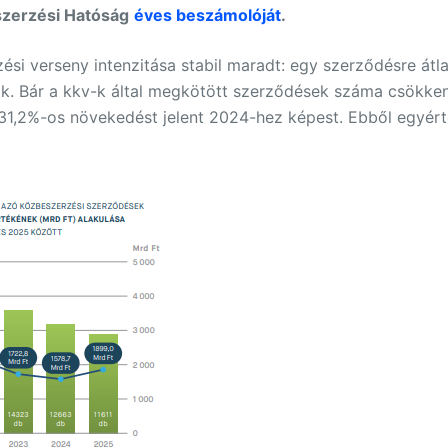
szerzési Hatóság
éves beszámolóját
.
si verseny intenzitása stabil maradt: egy szerződésre átla
k. Bár a kkv-k által megkötött szerződések száma csökken
ami 31,2%-os növekedést jelent 2024-hez képest. Ebből egy