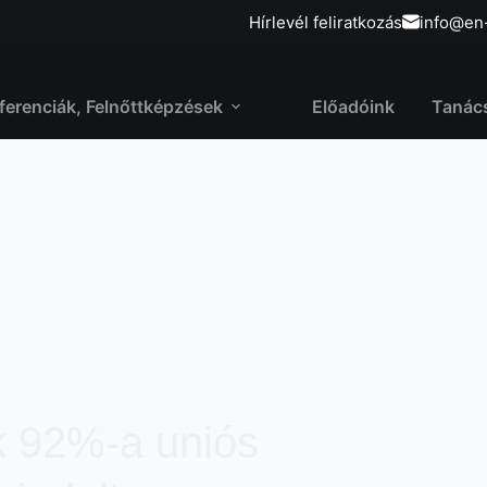
Hírlevél feliratkozás
info@en
ferenciák, Felnőttképzések
Előadóink
Tanác
k 92%-a uniós