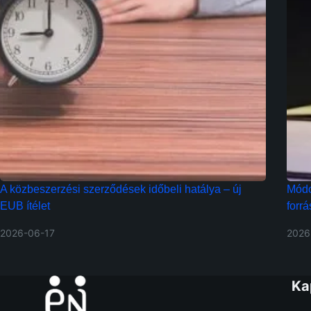
A közbeszerzési szerződések időbeli hatálya – új
Módo
EUB ítélet
forr
2026-06-17
2026
Ka