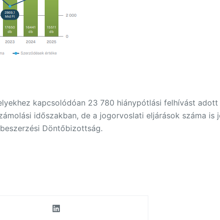
yekhez kapcsolódóan 23 780 hiánypótlási felhívást adott ki
számolási időszakban, de a jogorvoslati eljárások száma is 
özbeszerzési Döntőbizottság.