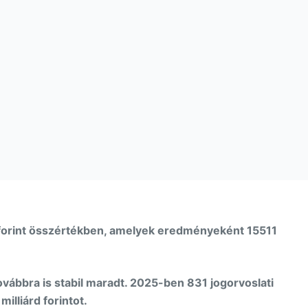
d forint összértékben, amelyek eredményeként 15511
ábbra is stabil maradt. 2025-ben 831 jogorvoslati
illiárd forintot.