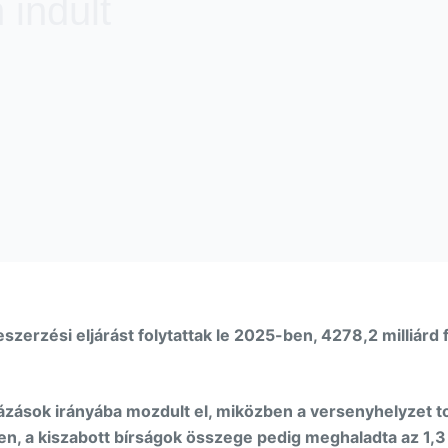
 indult
erzési eljárást folytattak le 2025-ben, 4278,2 milliár
ások irányába mozdult el, miközben a versenyhelyzet tov
len, a kiszabott bírságok összege pedig meghaladta az 1,3 m