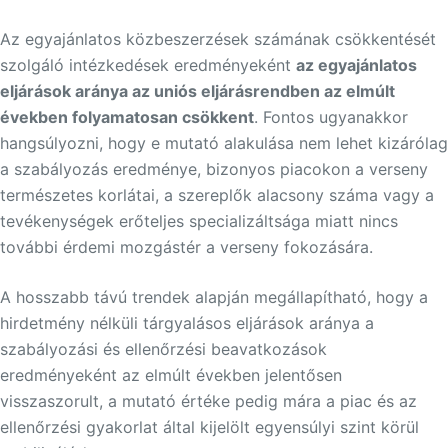
Az egyajánlatos közbeszerzések számának csökkentését
szolgáló intézkedések eredményeként
az egyajánlatos
eljárások aránya az uniós eljárásrendben az elmúlt
években folyamatosan csökkent
. Fontos ugyanakkor
hangsúlyozni, hogy e mutató alakulása nem lehet kizárólag
a szabályozás eredménye, bizonyos piacokon a verseny
természetes korlátai, a szereplők alacsony száma vagy a
tevékenységek erőteljes specializáltsága miatt nincs
további érdemi mozgástér a verseny fokozására.
A hosszabb távú trendek alapján megállapítható, hogy a
hirdetmény nélküli tárgyalásos eljárások aránya a
szabályozási és ellenőrzési beavatkozások
eredményeként az elmúlt években jelentősen
visszaszorult, a mutató értéke pedig mára a piac és az
ellenőrzési gyakorlat által kijelölt egyensúlyi szint körül