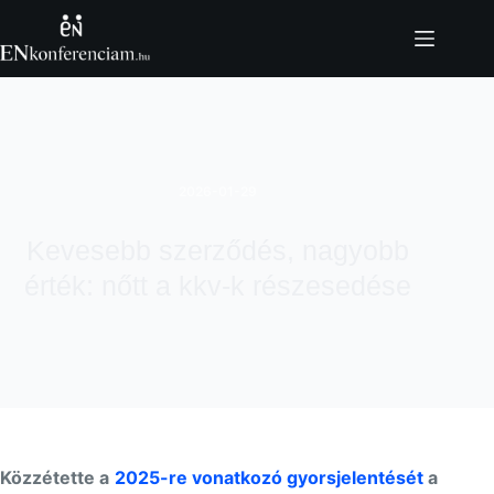
Skip
to
content
2026-01-29
Kevesebb szerződés, nagyobb
érték: nőtt a kkv-k részesedése
Közzétette a
2025-re vonatkozó gyorsjelentését
a