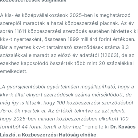
A kis- és középvállalkozások 2025-ben is meghatározó
szereplői maradtak a hazai közbeszerzési piacnak. Az év
során 11611 közbeszerzési szerződés esetében hirdettek ki
kkv-t nyertesként, összesen 1899 milliárd forint értékben.
Bár a nyertes kkv-t tartalmazó szerződések száma 8,3
százalékkal elmaradt az előző év adatától (12663), de az
ezekhez kapcsolódó összérték több mint 20 százalékkal
emelkedett.
„A gyorsjelentésből egyértelműen megállapítható, hogy a
kkv-k által elnyert szerződések száma mérséklődött, de
még így is látszik, hogy 100 közbeszerzési szerződésből
75-öt ők nyertek el. Az értékét tekintve ez azt jelenti,
hogy 2025-ben minden közbeszerzésben elköltött 100
forintból 44 forint került a kkv-hoz”
–emelte ki
Dr. Kovács
László, a Közbeszerzési Hatóság elnöke
.