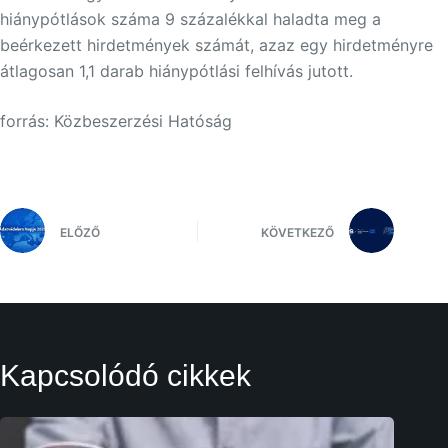
hiánypótlások száma 9 százalékkal haladta meg a
beérkezett hirdetmények számát, azaz egy hirdetményre
átlagosan 1,1 darab hiánypótlási felhívás jutott.
forrás: Közbeszerzési Hatóság
ELŐZŐ
KÖVETKEZŐ
Kapcsolódó cikkek