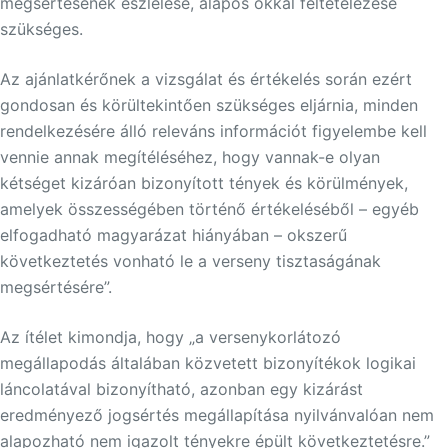
megsértésének észlelése, alapos okkal feltételezése
szükséges.
Az ajánlatkérőnek a vizsgálat és értékelés során ezért
gondosan és körültekintően szükséges eljárnia, minden
rendelkezésére álló releváns információt figyelembe kell
vennie annak megítéléséhez, hogy vannak-e olyan
kétséget kizáróan bizonyított tények és körülmények,
amelyek összességében történő értékeléséből – egyéb
elfogadható magyarázat hiányában – okszerű
következtetés vonható le a verseny tisztaságának
megsértésére”.
Az ítélet kimondja, hogy „a versenykorlátozó
megállapodás általában közvetett bizonyítékok logikai
láncolatával bizonyítható, azonban egy kizárást
eredményező jogsértés megállapítása nyilvánvalóan nem
alapozható nem igazolt tényekre épült következtetésre.”