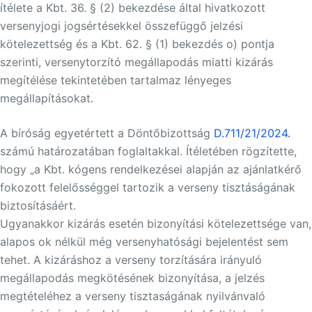
ítélete a Kbt. 36. § (2) bekezdése által hivatkozott
versenyjogi jogsértésekkel összefüggő jelzési
kötelezettség és a Kbt. 62. § (1) bekezdés o) pontja
szerinti, versenytorzító megállapodás miatti kizárás
megítélése tekintetében tartalmaz lényeges
megállapításokat.
A bíróság egyetértett a Döntőbizottság
D.711/21/2024.
számú határozatában foglaltakkal. Ítéletében rögzítette,
hogy „a Kbt. kógens rendelkezései alapján az ajánlatkérő
fokozott felelősséggel tartozik a verseny tisztáságának
biztosításáért.
Ugyanakkor kizárás esetén bizonyítási kötelezettsége van,
alapos ok nélkül még versenyhatósági bejelentést sem
tehet. A kizáráshoz a verseny torzítására irányuló
megállapodás megkötésének bizonyítása, a jelzés
megtételéhez a verseny tisztaságának nyilvánvaló