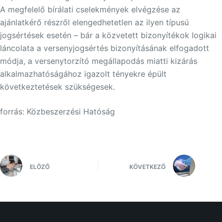
A megfelelő bírálati cselekmények elvégzése az
ajánlatkérő részről elengedhetetlen az ilyen típusú
jogsértések esetén – bár a közvetett bizonyítékok logikai
láncolata a versenyjogsértés bizonyításának elfogadott
módja, a versenytorzító megállapodás miatti kizárás
alkalmazhatóságához igazolt tényekre épült
következtetések szükségesek.
forrás: Közbeszerzési Hatóság
ELŐZŐ
KÖVETKEZŐ