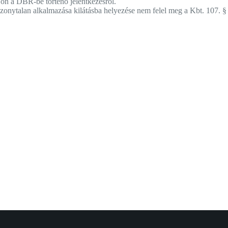
jon a DBR-be történő jelentkezésről.
zonytalan alkalmazása kilátásba helyezése nem felel meg a Kbt. 107. §