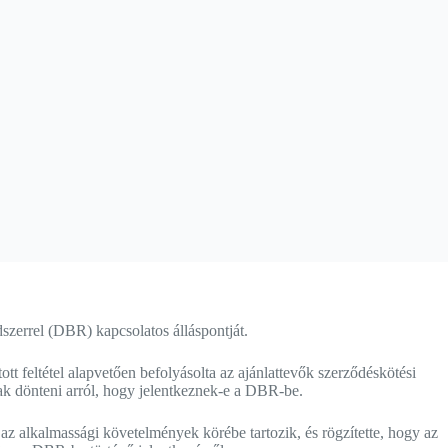
zerrel (DBR) kapcsolatos álláspontját.
tt feltétel alapvetően befolyásolta az ajánlattevők szerződéskötési
tak dönteni arról, hogy jelentkeznek-e a DBR-be.
l az alkalmassági követelmények körébe tartozik, és rögzítette, hogy az