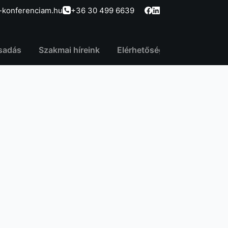
-konferenciam.hu
+36 30 499 6639
sadás
Szakmai híreink
Elérhetőség