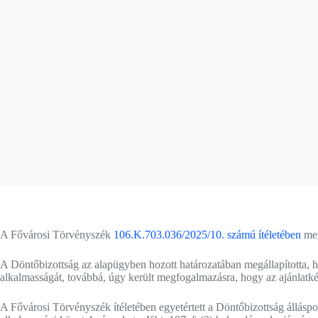
A Fővárosi Törvényszék
106.K.703.036/2025/10. számú ítéletében
meg
A Döntőbizottság az alapügyben hozott határozatában megállapította, hog
alkalmasságát, továbbá, úgy került megfogalmazásra, hogy az ajánlatké
A Fővárosi Törvényszék ítéletében egyetértett a Döntőbizottság álláspon