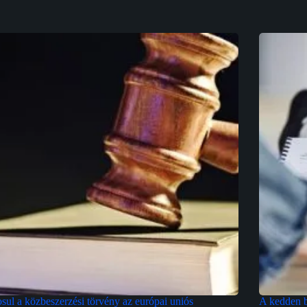
ul a közbeszerzési törvény az európai uniós
A kedden b