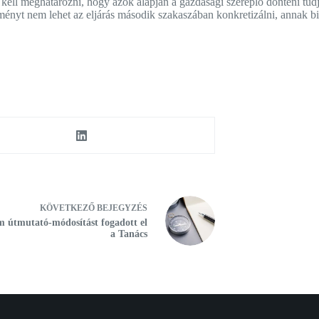
kell meghatározni, hogy azok alapján a gazdasági szereplő dönteni tud
ényt nem lehet az eljárás második szakaszában konkretizálni, annak bi
KÖVETKEZŐ
BEJEGYZÉS
 útmutató-módosítást fogadott el
a Tanács