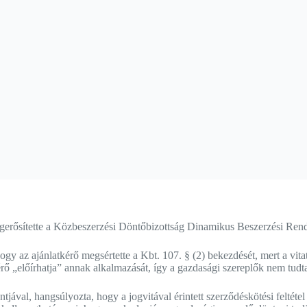
erősítette a Közbeszerzési Döntőbizottság Dinamikus Beszerzési Rends
y az ajánlatkérő megsértette a Kbt. 107. § (2) bekezdését, mert a vitato
rő „előírhatja” annak alkalmazását, így a gazdasági szereplők nem tud
tjával, hangsúlyozta, hogy a jogvitával érintett szerződéskötési feltéte