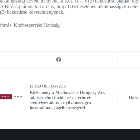
alkalmassági követelményeket a Kbt. 107. § (2) bekezdése alapján úgy 
A Bíróság rámutatott arra is, hogy DBR esetében alkalmassági követelm
(2) bekezdése követelményének.
forrás: Közbeszerzési Hatóság
ELŐZŐ
BEJEGYZÉS
Közlemény a Mediaworks Hungary Zrt.
adatvédelmi incidensével érintett
Három
személyes adatok nyilvánosságra
hozatalának jogellenességéről