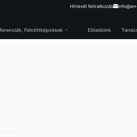
Hírlevél feliratkozás
info@en
ferenciák, Felnőttképzések
Előadóink
Tanác
mazásáról