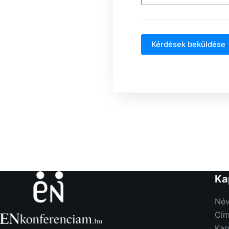
Kérdések beküldése
Ka
Név
Cím
Kap