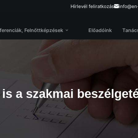
Hírlevél feliratkozás
info@en
ferenciák, Felnőttképzések
Előadóink
Tanác
is a szakmai beszélgetés