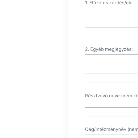
1. Előzetes kérdés/ek:
2. Egyéb megjegyzés:
Résztvevő neve (nem kö
Cég/Intézménynév (nem 