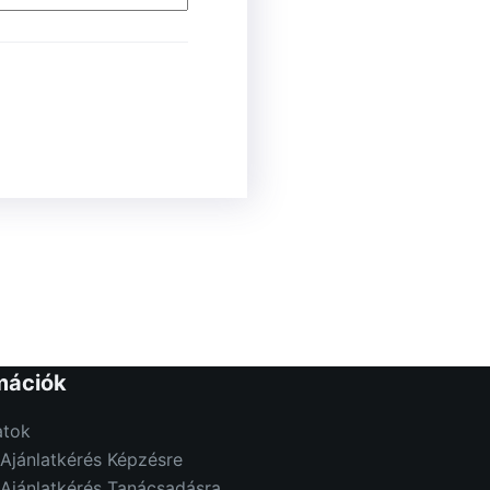
mációk
tok
Ajánlatkérés Képzésre
 Ajánlatkérés Tanácsadásra