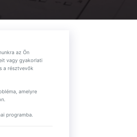
ámunkra az Ön
it vagy gyakorlati
s a résztvevők
robléma, amelyre
on.
mai programba.