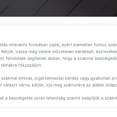
tés interaktív formában zajlik, ezért kiemelten fontos sz
Kérjük, ossza meg velünk előzetesen kérdéseit, észrevétele
ett felvetések segítenek abban, hogy a szakmai beszélgeté
témákra fókuszáljon.
szakmai kihívás, jogértelmezési kérdés vagy gyakorlati p
 választ várna, kérjük, írja meg számunkra az alábbi űrlap
et a beszélgetés során lehetőség szerint beépítjük a szak