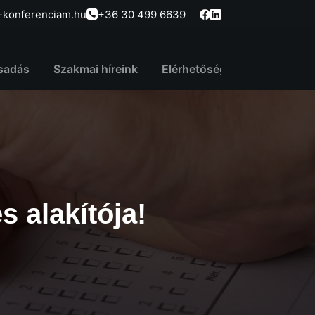
-konferenciam.hu
+36 30 499 6639
sadás
Szakmai híreink
Elérhetőség
 alakítója!