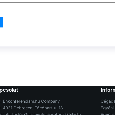
pcsolat
Infor
: Enkonferenciam.hu Company
Cégada
: 4031 Debrecen, Tócópart u. 18.
Egyéni 
csolattartó: Garamvölgyi-Hutóczki Márta
Egyéni