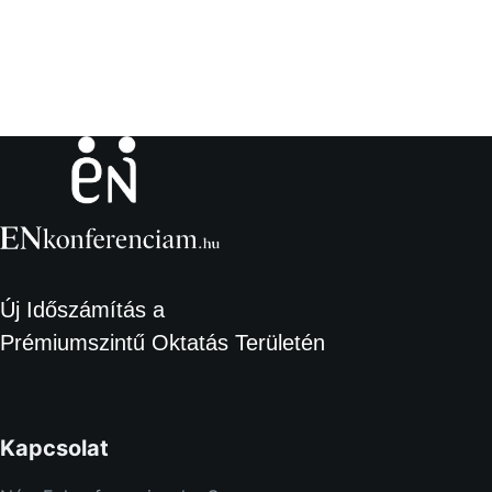
i
s
z
a
ó
.
s
t
n
é
z
v
Új Időszámítás a
i
Prémiumszintű Oktatás Területén
e
t
Kapcsolat
e