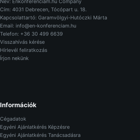
c
Név: Enkonferenciam.hu Company
k
Cím: 4031 Debrecen, Tócópart u. 18.
i
Kapcsolattartó: Garamvölgyi-Hutóczki Márta
Email: info@en-konferenciam.hu
Telefon: +36 30 499 6639
Visszahívás kérése
Hírlevél feliratkozás
Írjon nekünk
Információk
Cégadatok
Egyéni Ajánlatkérés Képzésre
Egyéni Ajánlatkérés Tanácsadásra