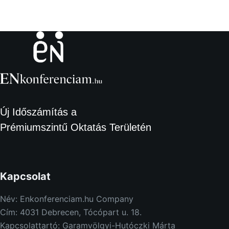
Új Időszámítás a
Prémiumszintű Oktatás Területén
Kapcsolat
Név: Enkonferenciam.hu Company
Cím: 4031 Debrecen, Tócópart u. 18.
Kapcsolattartó: Garamvölgyi-Hutóczki Márta