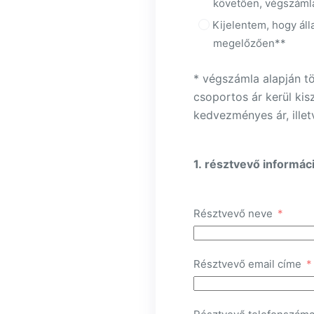
követően, végszámla 
Kijelentem, hogy áll
megelőzően**
* végszámla alapján tör
csoportos ár kerül kis
kedvezményes ár, illet
1. résztvevő informác
Résztvevő neve
Résztvevő email címe