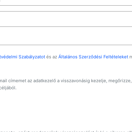
a
tvédelmi Szabályzatot
és az
Általános Szerződési Feltételeket
m
mail címemet az adatkezelő a visszavonásig kezelje, megőrizze,
céljából.