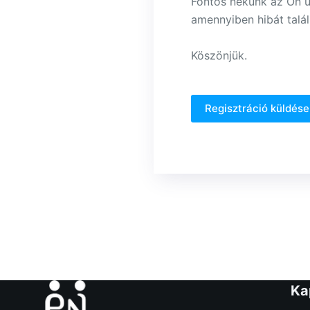
Fontos nekünk az Ön üz
amennyiben hibát talál
Köszönjük.
Regisztráció küldése
Ka