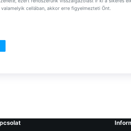
enete, ezért rendszerünk visszaigazolást ír ki a sikeres el
 valamelyik cellában, akkor erre figyelmezteti Önt.
pcsolat
Infor