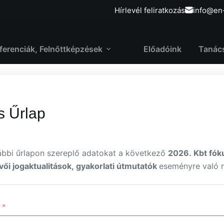
Hírlevél feliratkozás
info@en
ferenciák, Felnőttképzések
Előadóink
Tanác
s Űrlap
lábbi űrlapon szereplő adatokat a következő
2026. Kbt fók
evői jogaktualitások, gyakorlati útmutatók
eseményre való r