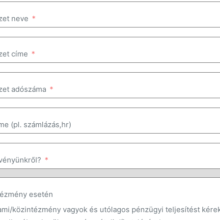
zet neve
zet címe
zet adószáma
me (pl. számlázás,hr)
vényünkről?
ntézmény esetén
ami/közintézmény vagyok és utólagos pénzügyi teljesítést kérek