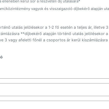
ellenében kerül sor a részvételi díj utalására*
ami/közintézmény vagyok és visszaigazoló díjbekérő alapján uta
ténő utalás jelölésekor a 1-2 fő esetén a teljes ár, illetve 3
zámlázásra **díjbekérő alapján történő utalás jelölésekor a
ve 3 vagy afeletti főnél a csoportos ár kerül kiszámlázásra
ió