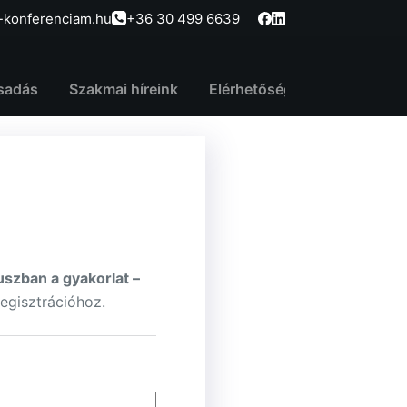
-konferenciam.hu
+36 30 499 6639
sadás
Szakmai híreink
Elérhetőség
uszban a gyakorlat –
egisztrációhoz.