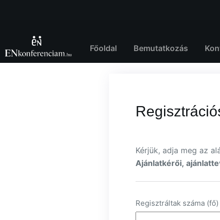
Skip
to
content
Főoldal
Bemutatkozás
Kon
Regisztráció
Kérjük, adja meg az a
Ajánlatkérői, ajánlatt
Regisztráltak száma (fő)