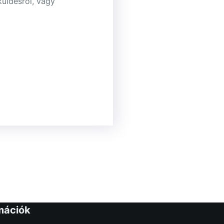
küldésről, vagy
mációk