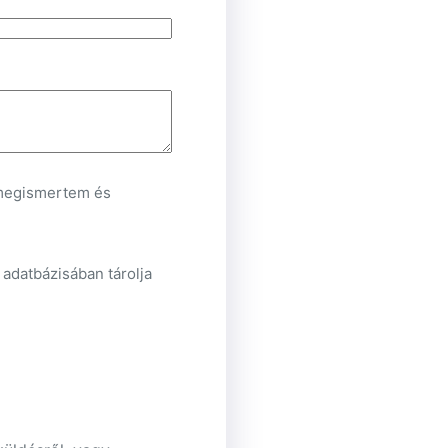
egismertem és
 adatbázisában tárolja