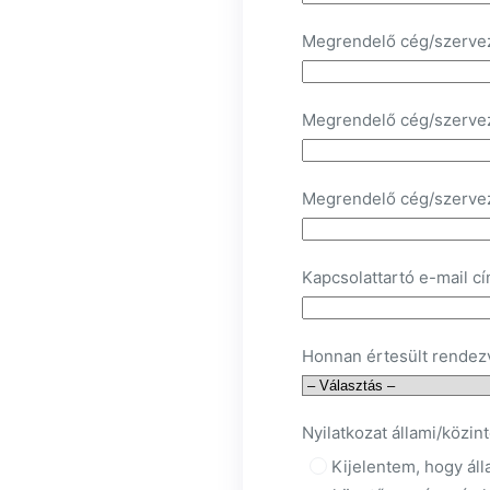
Megrendelő cég/szerve
Megrendelő cég/szerve
Megrendelő cég/szerve
Kapcsolattartó e-mail cí
Honnan értesült rendez
Nyilatkozat állami/közi
Kijelentem, hogy áll