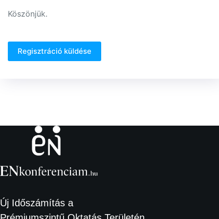
Köszönjük.
Regisztráció küldése
Új Időszámítás a
Prémiumszintű Oktatás Területén