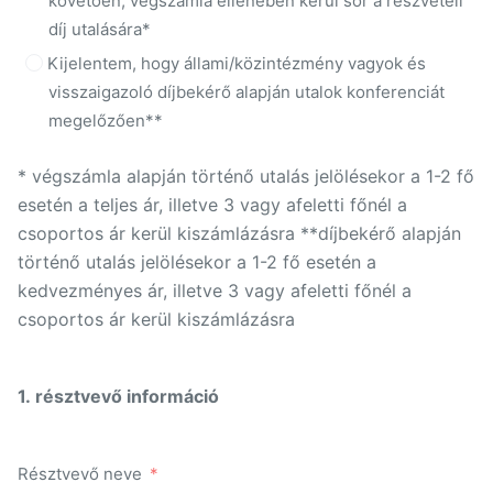
követően, végszámla ellenében kerül sor a részvételi
díj utalására*
Kijelentem, hogy állami/közintézmény vagyok és
visszaigazoló díjbekérő alapján utalok konferenciát
megelőzően**
* végszámla alapján történő utalás jelölésekor a 1-2 fő
esetén a teljes ár, illetve 3 vagy afeletti főnél a
csoportos ár kerül kiszámlázásra **díjbekérő alapján
történő utalás jelölésekor a 1-2 fő esetén a
kedvezményes ár, illetve 3 vagy afeletti főnél a
csoportos ár kerül kiszámlázásra
1. résztvevő információ
Résztvevő neve